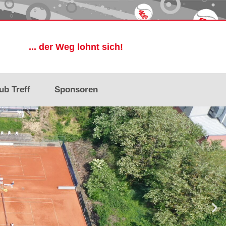
... der Weg lohnt sich!
ub Treff
Sponsoren