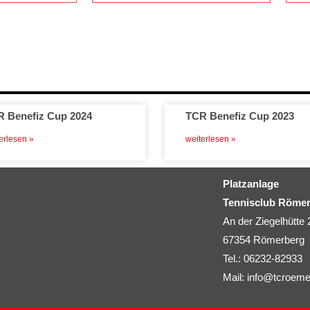
 Benefiz Cup 2024
TCR Benefiz Cup 2023
erlesen »
weiterlesen »
Platzanlage
Tennisclub Römer
An der Ziegelhütte 
67354 Römerberg
Tel.: 06232-82933
Mail:
info@tcroeme