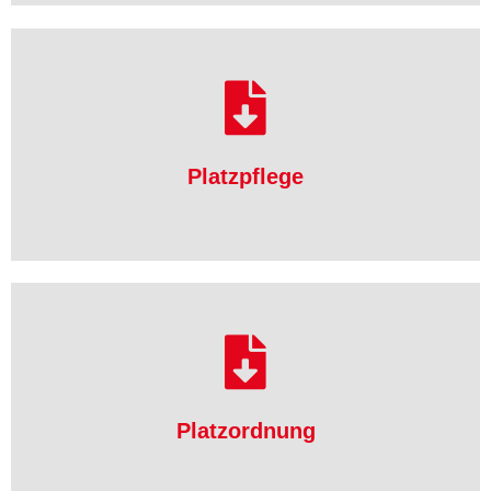
herunterladen
Platzpflege
Platzpflege
herunterladen
Platzordnung
Platzordnung