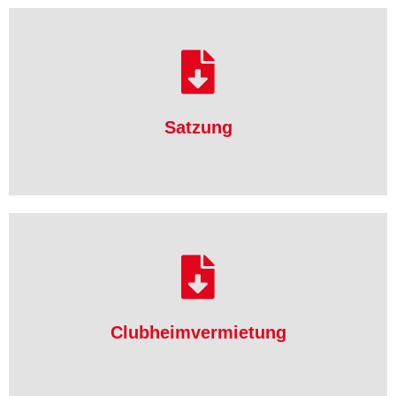
herunterladen
Satzung
Satzung
herunterladen
Clubheimvermietung
Clubheimvermietung