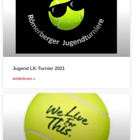
Jugend LK-Turnier 2021
weiterlesen »