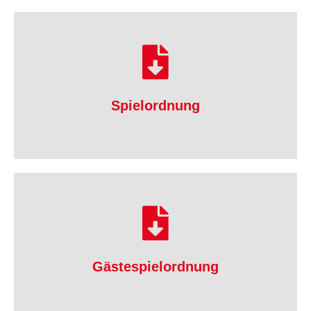
herunterladen
Spielordnung
Spielordnung
herunterladen
Gästespielordnung
Gästespielordnung