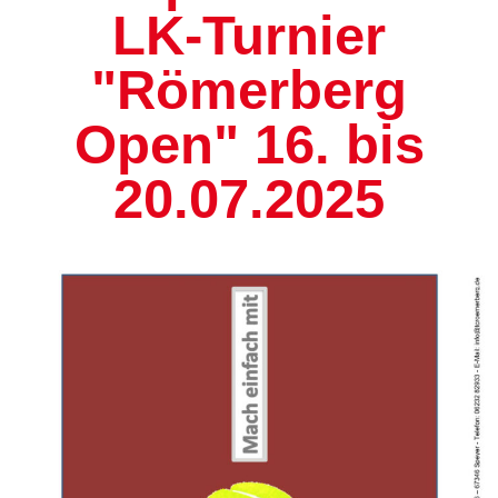
LK-Turnier
"Römerberg
Open" 16. bis
20.07.2025