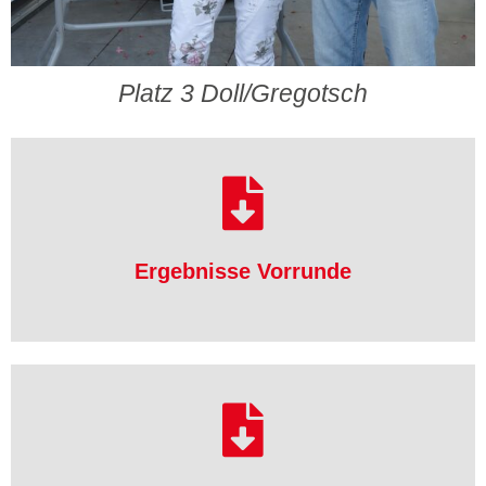
Platz 3 Doll/Gregotsch
herunterladen
Ergebnisse Vorrunde
Ergebnisse Vorrunde
herunterladen