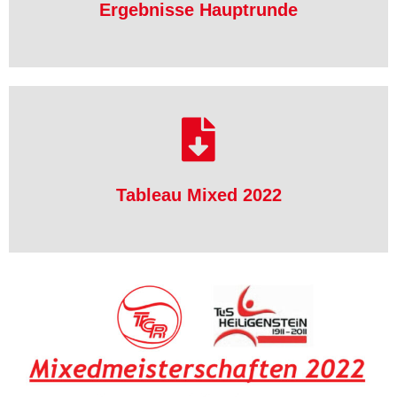
Ergebnisse Hauptrunde
Ergebnisse Hauptrunde
herunterladen
Tableau Mixed 2022
Tableau Mixed 2022