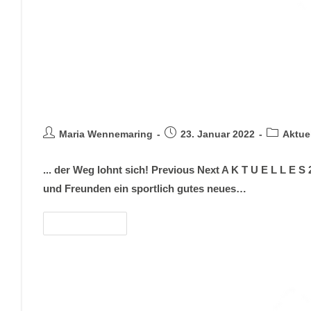
Archiv lfd. Jahr 2022
Maria Wennemaring
23. Januar 2022
Aktue
... der Weg lohnt sich! Previous Next A K T U E L L E
und Freunden ein sportlich gutes neues…
Weiterlesen