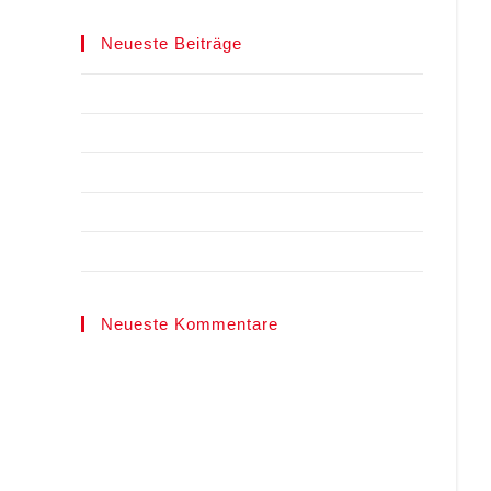
Neueste Beiträge
Spielberichte
TCR Benefiz Cup 2025
TCR Benefiz Cup 2024
Courtbooking TCR
LK-Tagesturniere
Neueste Kommentare