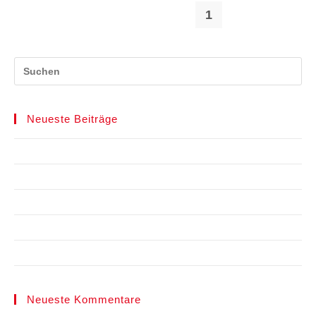
1
2
Neueste Beiträge
Spielberichte
TCR Benefiz Cup 2025
TCR Benefiz Cup 2024
Courtbooking TCR
LK-Tagesturniere
Neueste Kommentare